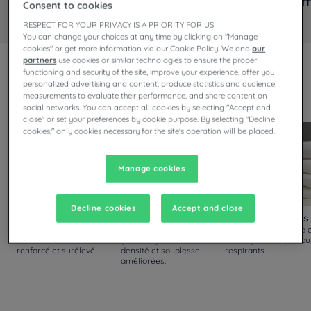
Chambre Standard
Cham
Consent to cookies
RESPECT FOR YOUR PRIVACY IS A PRIORITY FOR US
You can change your choices at any time by clicking on "Manage
cookies" or get more information via our Cookie Policy. We and
our
partners
use cookies or similar technologies to ensure the proper
functioning and security of the site, improve your experience, offer you
Toujours surclassés !
personalized advertising and content, produce statistics and audience
Découvrez nos nouveaux standards de confort, disponibles
measurements to evaluate their performance, and share content on
dans toutes nos chambres.
social networks. You can accept all cookies by selecting "Accept and
close" or set your preferences by cookie purpose. By selecting "Decline
cookies," only cookies necessary for the site's operation will be placed.
Manage cookies
Decline cookies
Accept and close
Matelas et sommiers
Oreillers
Couettes et draps
Matelas plus épais et plus
Nouveaux oreillers
Couette plus épaisse 
moelleux, sommier
garnissage fibre siliconée,
plus légère, draps dou
renforcé et surélevé.
densité et souplesse
respirants.
améliorées.