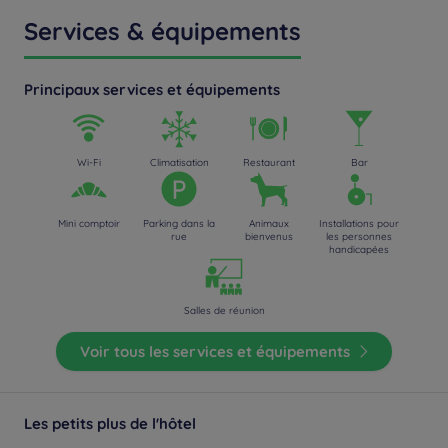
Services & équipements
Principaux services et équipements
Wi-Fi
Climatisation
Restaurant
Bar
Mini comptoir
Parking dans la
Animaux
Installations pour
rue
bienvenus
les personnes
handicapées
Salles de réunion
Voir tous les services et équipements
Les petits plus de l'hôtel