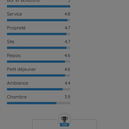
Service
4.8
Propreté
4.7
Site
4.7
Repas
4.6
Petit déjeuner
4.6
Ambiance
4.4
Chambre
3.9