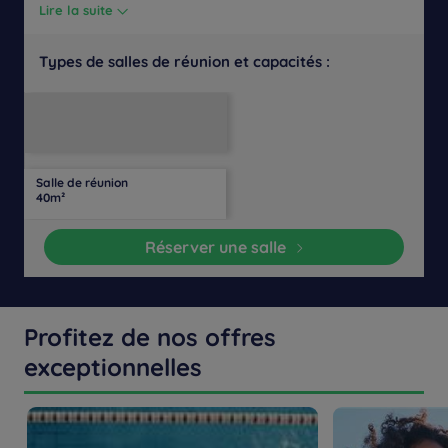
Lire la suite
Types de salles de réunion et capacités :
Salle
Disposition
Salle
Lumière
Théâtre
de
Banquet
Cocktail
en
de
Cabaret
naturelle
classe
U
conférence
Salle de réunion
60
26
Oui
-
-
-
-
-
40m²
personnes
personnes
Réserver une salle
Profitez de nos offres
exceptionnelles