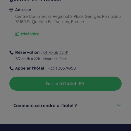
Adresse
Centre Commercial Regional 2 Place Georges Pompidou
78180 St Quentin En Yvelines, France
Itinéraire
Réservation :
01 70 36 32 41
7/7 de 8h à 22h - Heure de Paris
Appeler l'hôtel :
+33 1 30574950
Écrire à l'hôtel
Depuis la gare
GARE
Comment se rendre à l'hôtel ?
GARE
CENTRE VILLE
A la sortie de la gare prendre la direction du Théâtre de