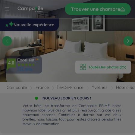
Trouver une chambre
S’inscrire
r
le
Nouvelle expérience
-
n-
s
'HÔTEL
Excellent
4.6
Toutes les photos (25)
737 avis
AMBRES
Campanile
France
Île-De-France
Yvelines
Hôtels Sa
IPEMENTS
NOUVEAU LOOK EN COURS !
AVIS
Votre hôtel se transforme en Campanile PRIME, notre
nouveau label plus design et plus ressourçant grâce à ses
nouveaux espaces. Continuez à dormir sur vos deux
AURATION
oreilles, nous faisons tout pour restez discrets pendant les
travaux de rénovation.
 LOCALISATION