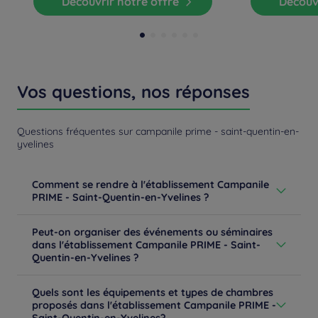
Découvrir notre offre
Découv
Vos questions, nos réponses
Questions fréquentes sur campanile prime - saint-quentin-en-
yvelines
Comment se rendre à l'établissement Campanile
PRIME - Saint-Quentin-en-Yvelines ?
De Paris : A13 Porte d'Auteuil direction St-Quentin-en-Y.
Peut-on organiser des événements ou séminaires
puis A12 sortie St-Quentin-en-Yvelines. puis Montigny-
dans l'établissement Campanile PRIME - Saint-
le-Bx/CC régional. Au rond-point à gauche.De Créteil
Quentin-en-Yvelines ?
A86 : direction Versailles/St-Quentin-en-Y. sortie
Montigny-le-Bretonneux, puis à droite direction CC
Vous organisez un événement à Saint-Quentin-en-
régional.Gare de St-Quentin-en-Yvelines à 0,5 km.
Quels sont les équipements et types de chambres
Yvelines ? Réunions, séminaires, conventions,
Aéroports d'Orly à 20 km et Roissy CDG à 40 km.
proposés dans l'établissement Campanile PRIME -
incentives, cocktails, gala, afterwork, anniversaires…
Parking payant au centre commercial régional.