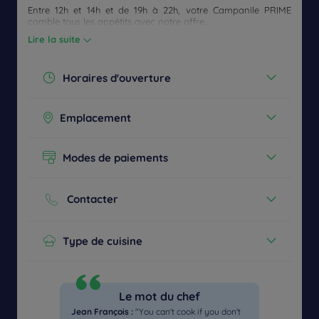
Entre 12h et 14h et de 19h à 22h, votre Campanile PRIME
comble tous les appétits avec notre offre...
Lire la suite
Horaires d'ouverture
Aujourd'hui :
06:30 - 09:00
Emplacement
00:00 - 00:00
00:00 - 00:00
Le Restaurant est situé au Rez de chaussé
Voir tous les horaires
de l'établissement
Modes de paiements
Espèces
Cartes bancaires
Contacter
Téléphone :
+33 1 30574950
E-mail :
stquentinenyvelines@campanile.fr
Type de cuisine
Etre
CONTACTEZ-
rappelé(e)
FAQ
pour
Brasserie
NOUS
réserver
Petit-déjeuner buffet
Menu enfant
Le mot du chef
Menu Spécifique Allergies
Jean François :
"You can't cook if you don't
Menu Spécifique Végétarien